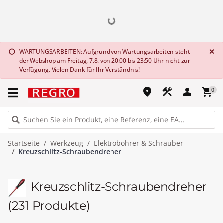
G
×
WARTUNGSARBEITEN: Aufgrund von Wartungsarbeiten steht
info
der Webshop am Freitag, 7.8. von 20:00 bis 23:50 Uhr nicht zur
Verfügung. Vielen Dank für Ihr Verständnis!
place
construction
person
shopping_cart
0
Startseite
Werkzeug
Elektrobohrer & Schrauber
Kreuzschlitz-Schraubendreher
Kreuzschlitz-Schraubendreher
(231 Produkte)