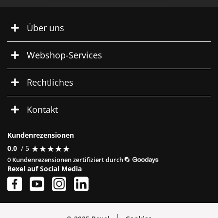
Über uns
Webshop-Services
Rechtliches
Kontakt
Kundenrezensionen
★
★
★
★
★
★
★
★
★
★
0.0
/ 5
0 Kundenrezensionen zertifiziert durch
Rexel auf Social Media