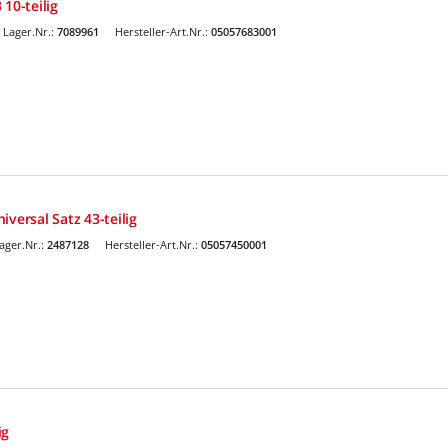
10-teilig
Lager.Nr.:
7089961
Hersteller-Art.Nr.:
05057683001
niversal Satz 43-teilig
ger.Nr.:
2487128
Hersteller-Art.Nr.:
05057450001
ig