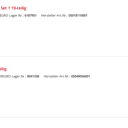
et 1 19‑teilig
EGRO Lager.Nr.:
6187951
Hersteller-Art.Nr.:
05018110001
ilig
REGRO Lager.Nr.:
8041338
Hersteller-Art.Nr.:
05049056001