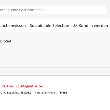
anchenwissen
Sustainable Selection
Kund:in werden
person_add_alt
Bit-Set
Z, TX, Hex, SZ, Magnethalter
EGRO Lager.Nr.:
5882532
Hersteller-Art.Nr.:
114593