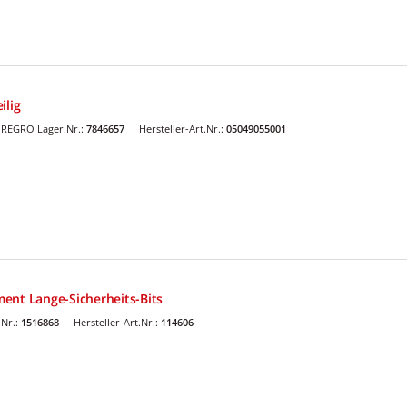
ilig
REGRO Lager.Nr.:
7846657
Hersteller-Art.Nr.:
05049055001
iment Lange-Sicherheits-Bits
Nr.:
1516868
Hersteller-Art.Nr.:
114606