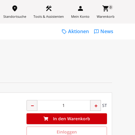
place
construction
person
shopping_cart
0
Standortsuche
Tools & Assistenten
Mein Konto
Warenkorb
Aktionen
News
sell
feedback
ST
In den Warenkorb
Einloggen