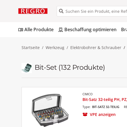
Alle Produkte
Beschaffung optimieren
Br
menu_book
pallet
Startseite
Werkzeug
Elektrobohrer & Schrauber
Bit-Set
(132 Produkte)
CIMCO
Bit-Satz 32-teilig PH, P
Type:
BIT-SATZ 32-TEILIG
R
VPE anzeigen