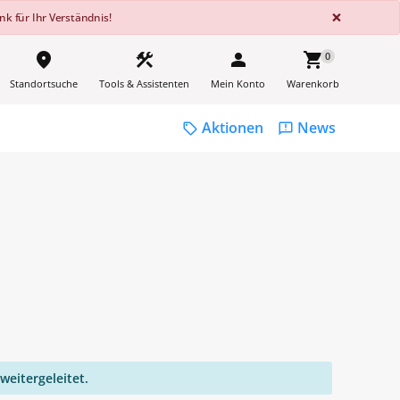
GLOBA
×
k für Ihr Verständnis!
place
construction
person
shopping_cart
0
Standortsuche
Tools & Assistenten
Mein Konto
Warenkorb
Aktionen
News
sell
feedback
weitergeleitet.