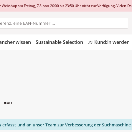
shop am Freitag, 7.8. von 20:00 bis 23:50 Uhr nicht zur Verfügung. Vielen Dan
anchenwissen
Sustainable Selection
Kund:in werden
person_add_alt
n
"*"
ies erfasst und an unser Team zur Verbesserung der Suchmaschine 