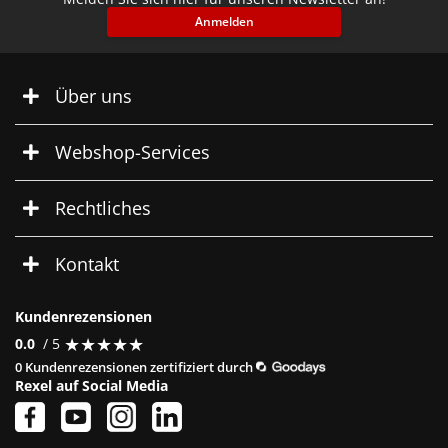
Anmelden
Über uns
Webshop-Services
Rechtliches
Kontakt
Kundenrezensionen
★
★
★
★
★
★
★
★
★
★
0.0
/ 5
0 Kundenrezensionen zertifiziert durch
Rexel auf Social Media