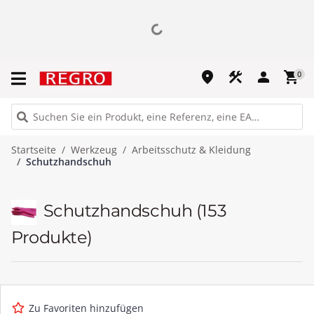
place
construction
person
shopping_cart
0
Startseite
Werkzeug
Arbeitsschutz & Kleidung
Schutzhandschuh
Schutzhandschuh
(153
Produkte)
Zu Favoriten hinzufügen