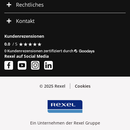
Rechtliches
Kontakt
Kundenrezensionen
★
★
★
★
★
★
★
★
★
★
0.0
/ 5
0 Kundenrezensionen zertifiziert durch
Rexel auf Social Media
© 2025 Rexel
Cookies
Ein Unternehmen der Rexel Gruppe