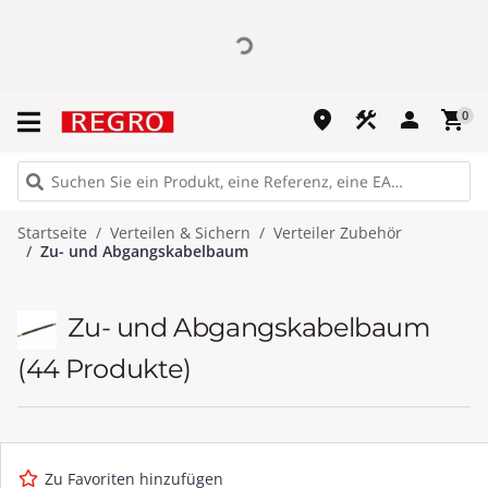
place
construction
person
shopping_cart
0
Startseite
Verteilen & Sichern
Verteiler Zubehör
Zu- und Abgangskabelbaum
Zu- und Abgangskabelbaum
(44 Produkte)
Zu Favoriten hinzufügen