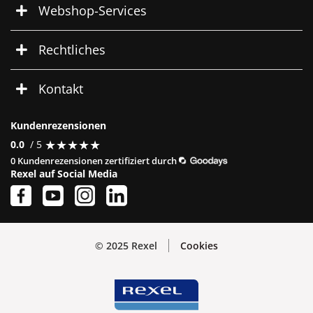
Webshop-Services
Rechtliches
Kontakt
Kundenrezensionen
★
★
★
★
★
★
★
★
★
★
0.0
/ 5
0 Kundenrezensionen zertifiziert durch
Rexel auf Social Media
© 2025 Rexel
Cookies