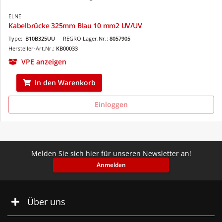
ELNE
Kabelbrücke 325mm Blau 10 mm2 UV/UV
Type:
B10B325UU
REGRO Lager.Nr.:
8057905
Hersteller-Art.Nr.:
KB00033
VPE anzeigen
In den Warenkorb
Einloggen
Melden Sie sich hier für unseren Newsletter an!
Anmelden
Über uns