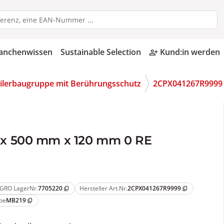
anchenwissen
Sustainable Selection
Kund:in werden
person_add_alt
eilerbaugruppe mit Berührungsschutz
2CPX041267R9999
x 500 mm x 120 mm 0 RE
GRO LagerNr.
7705220
Hersteller Art.Nr.
2CPX041267R9999
content_copy
content_copy
pe
MB219
content_copy