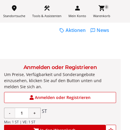
place
construction
person
shopping_cart
0
Standortsuche
Tools & Assistenten
Mein Konto
Warenkorb
Aktionen
News
sell
feedback
Anmelden oder Registrieren
Um Preise, Verfügbarkeit und Sonderangebote
einzusehen, klicken Sie auf den Button unten und
melden Sie sich an.
Anmelden oder Registrieren
ST
-
+
Min: 1 ST | VE: 1 ST