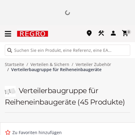
place
construction
person
shopping_cart
0
Startseite
Verteilen & Sichern
Verteiler Zubehör
Verteilerbaugruppe für Reiheneinbaugeräte
Verteilerbaugruppe für
Reiheneinbaugeräte
(45 Produkte)
Zu Favoriten hinzufügen