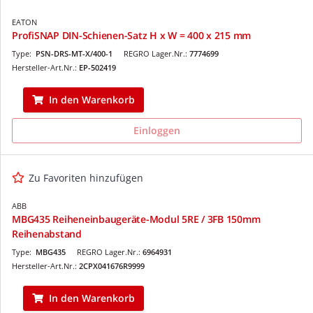
EATON
ProfiSNAP DIN-Schienen-Satz H x W = 400 x 215 mm
Type:
PSN-DRS-MT-X/400-1
REGRO Lager.Nr.:
7774699
Hersteller-Art.Nr.:
EP-502419
In den Warenkorb
Einloggen
Zu Favoriten hinzufügen
ABB
MBG435 Reiheneinbaugeräte-Modul 5RE / 3FB 150mm
Reihenabstand
Type:
MBG435
REGRO Lager.Nr.:
6964931
Hersteller-Art.Nr.:
2CPX041676R9999
In den Warenkorb