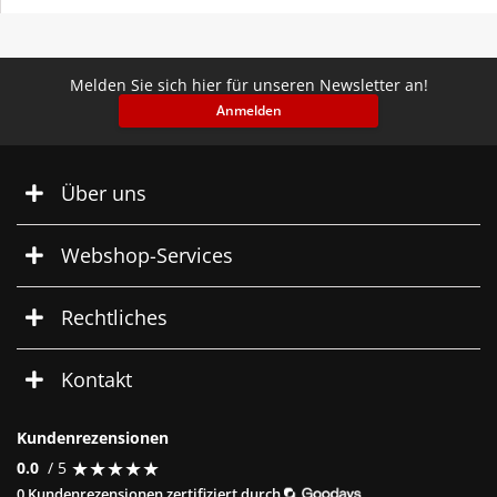
Melden Sie sich hier für unseren Newsletter an!
Anmelden
Über uns
Webshop-Services
Rechtliches
Kontakt
Kundenrezensionen
★
★
★
★
★
★
★
★
★
★
0.0
/ 5
0 Kundenrezensionen zertifiziert durch