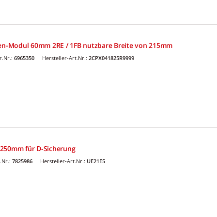
n-Modul 60mm 2RE / 1FB nutzbare Breite von 215mm
.Nr.:
6965350
Hersteller-Art.Nr.:
2CPX041825R9999
x250mm für D-Sicherung
.Nr.:
7825986
Hersteller-Art.Nr.:
UE21E5