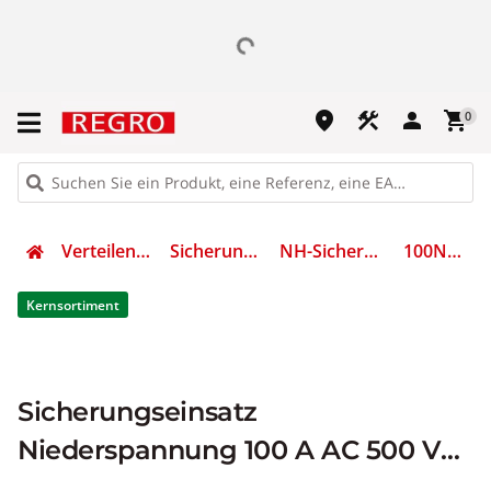
place
construction
person
shopping_cart
0
Verteilen & Sichern
Sicherungsmaterial
NH-Sicherungseinsatz
100NHG000B
Kernsortiment
Sicherungseinsatz
Niederspannung 100 A AC 500 V
NH000 gL/gG IEC