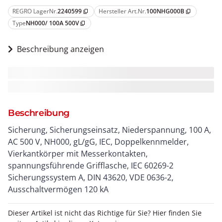
REGRO LagerNr.
2240599
Hersteller Art.Nr.
100NHG000B
content_copy
content_copy
Type
NH000/ 100A 500V
content_copy
Beschreibung anzeigen
Beschreibung
Sicherung, Sicherungseinsatz, Niederspannung, 100 A,
AC 500 V, NH000, gL/gG, IEC, Doppelkennmelder,
Vierkantkörper mit Messerkontakten,
spannungsführende Grifflasche, IEC 60269-2
Sicherungssystem A, DIN 43620, VDE 0636-2,
Ausschaltvermögen 120 kA
Dieser Artikel ist nicht das Richtige für Sie? Hier finden Sie