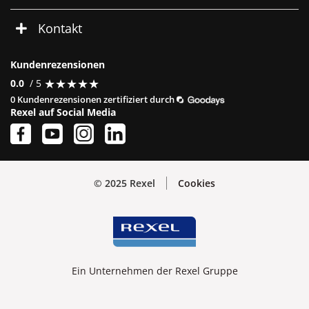
Kontakt
Kundenrezensionen
★
★
★
★
★
★
★
★
★
★
0.0
/ 5
0 Kundenrezensionen zertifiziert durch
Rexel auf Social Media
© 2025 Rexel
Cookies
Ein Unternehmen der Rexel Gruppe