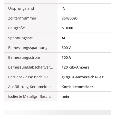
Ursprungsland
IN
Zolltarifnummer
85480090
Baugröße
NH000
Spannungsart
AC
Bemessungsspannung
500 V
Bemessungsstrom
100 A
Bemessungsabschaltvermögen
120 Kilo-Ampere
Betriebsklasse nach IEC 60269
gL/gG (Ganzbereichs-Leitungsschutz/Ganzbereichs-Gerätesch.)
Ausführung Kennmelder
Kombikennmelder
Isolierte Metallgrifflaschen (IMGL)
nein