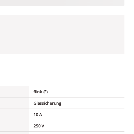
flink (F)
Glassicherung
10 A
250 V