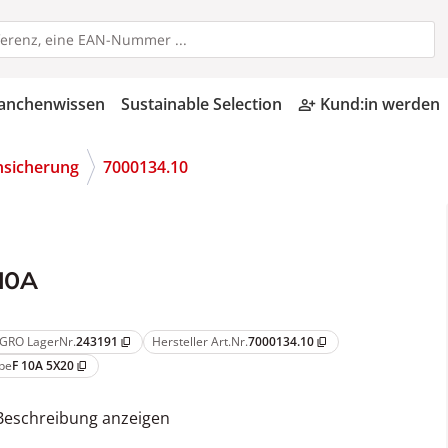
anchenwissen
Sustainable Selection
Kund:in werden
person_add_alt
nsicherung
7000134.10
10A
GRO LagerNr.
243191
Hersteller Art.Nr.
7000134.10
content_copy
content_copy
pe
F 10A 5X20
content_copy
Beschreibung anzeigen