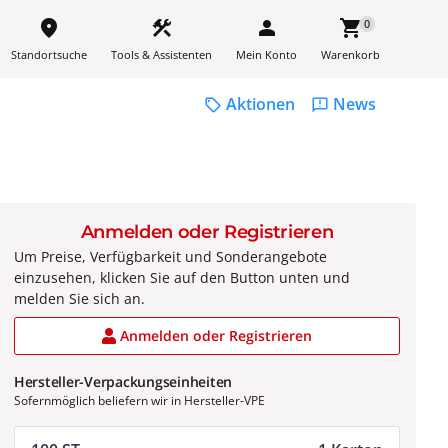
place
construction
person
shopping_cart
0
Standortsuche
Tools & Assistenten
Mein Konto
Warenkorb
Aktionen
News
sell
feedback
Anmelden oder Registrieren
Um Preise, Verfügbarkeit und Sonderangebote
einzusehen, klicken Sie auf den Button unten und
melden Sie sich an.
Anmelden oder Registrieren
Hersteller-Verpackungseinheiten
Sofernmöglich beliefern wir in Hersteller-VPE