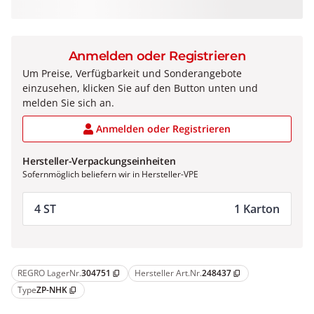
Anmelden oder Registrieren
Um Preise, Verfügbarkeit und Sonderangebote
einzusehen, klicken Sie auf den Button unten und
melden Sie sich an.
Anmelden oder Registrieren
Hersteller-Verpackungseinheiten
Sofernmöglich beliefern wir in Hersteller-VPE
4 ST
1 Karton
REGRO LagerNr.
304751
Hersteller Art.Nr.
248437
content_copy
content_copy
Type
ZP-NHK
content_copy