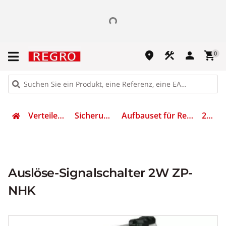
place
construction
person
shopping_cart
0
Verteilen & Sichern
Sicherungsmaterial
Aufbauset für Reiheneinbaugeräte
248437
Auslöse-Signalschalter 2W ZP-
NHK