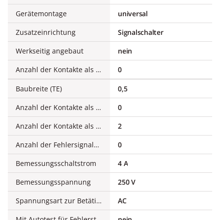
Gerätemontage
universal
Zusatzeinrichtung
Signalschalter
Werkseitig angebaut
nein
Anzahl der Kontakte als Schließer
0
Baubreite (TE)
0,5
Anzahl der Kontakte als Öffner
0
Anzahl der Kontakte als Wechsler
2
Anzahl der Fehlersignalschalter
0
Bemessungsschaltstrom
4 A
Bemessungsspannung
250 V
Spannungsart zur Betätigung
AC
Mit Autotest für Fehlerstromfunktion
nein