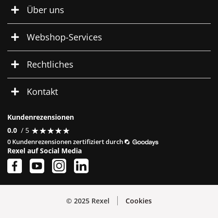
Über uns
Webshop-Services
Rechtliches
Kontakt
Kundenrezensionen
★
★
★
★
★
★
★
★
★
★
0.0
/ 5
0 Kundenrezensionen zertifiziert durch
Rexel auf Social Media
© 2025 Rexel
Cookies