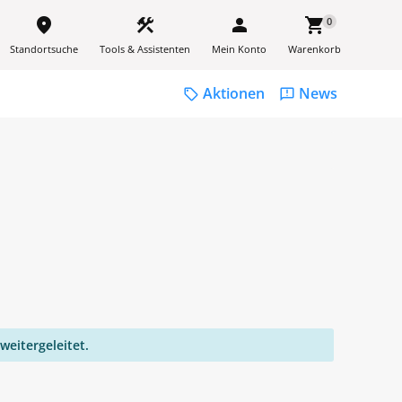
place
construction
person
shopping_cart
0
Standortsuche
Tools & Assistenten
Mein Konto
Warenkorb
Aktionen
News
sell
feedback
weitergeleitet.