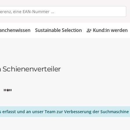
anchenwissen
Sustainable Selection
Kund:in werden
person_add_alt
 Schienenverteiler
n
"*"
ies erfasst und an unser Team zur Verbesserung der Suchmaschine 