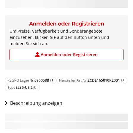
Anmelden oder Registrieren
Um Preise, Verfügbarkeit und Sonderangebote
einzusehen, klicken Sie auf den Button unten und
melden Sie sich an.
Anmelden oder Registrieren
REGRO LagerNr.
6960588
Hersteller Art.Nr.
2CDE165010R2001
content_copy
content_copy
Type
E236-US 2
content_copy
Beschreibung anzeigen