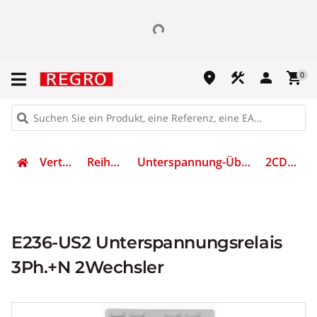
place
construction
person
shopping_cart
0
Verteilen & Sichern
Reiheneinbaugeräte
Unterspannung-Überwachungsrelais für Reiheneinbau
2CDE165010R2001
E236-US2 Unterspannungsrelais
3Ph.+N 2Wechsler