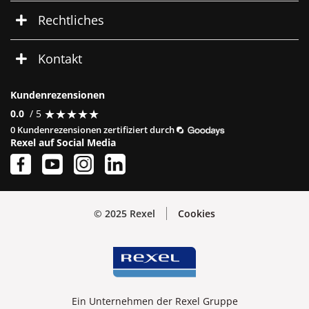
Rechtliches
Kontakt
Kundenrezensionen
★
★
★
★
★
★
★
★
★
★
0.0
/ 5
0 Kundenrezensionen zertifiziert durch
Rexel auf Social Media
© 2025 Rexel
Cookies
Ein Unternehmen der Rexel Gruppe