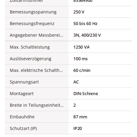
Zolltarifnummer
85364900
Bemessungsspannung
250 V
Bemessungsfrequenz
50 bis 60 Hz
Angegebener Messbereich
3N, 400/230 V
Max. Schaltleistung
1250 VA
Auslöseverzögerung
100 ms
Max. elektrische Schalthäufigkeit
60 c/min
Spannungsart
AC
Montageart
DIN-Schiene
Breite in Teilungseinheiten
2
Einbauhöhe
87 mm
Schutzart (IP)
IP20