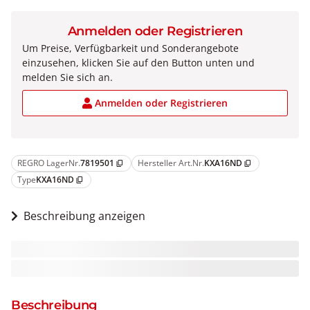
Anmelden oder Registrieren
Um Preise, Verfügbarkeit und Sonderangebote
einzusehen, klicken Sie auf den Button unten und
melden Sie sich an.
Anmelden oder Registrieren
REGRO LagerNr.
7819501
Hersteller Art.Nr.
KXA16ND
content_copy
content_copy
Type
KXA16ND
content_copy
Beschreibung anzeigen
Beschreibung