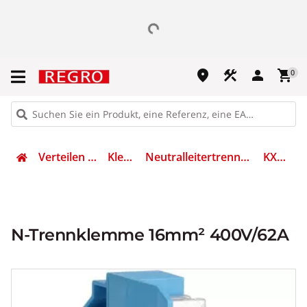
place
construction
person
shopping_cart
0
Verteilen & Sichern
Klemmen
Neutralleitertrenn-Reihenklemme
KXA16ND
N-Trennklemme 16mm² 400V/62A