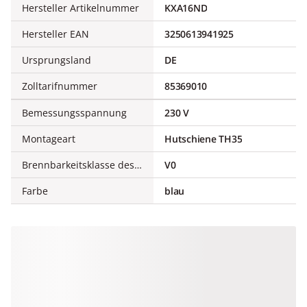
Hersteller Artikelnummer
KXA16ND
Hersteller EAN
3250613941925
Ursprungsland
DE
Zolltarifnummer
85369010
Bemessungsspannung
230 V
Montageart
Hutschiene TH35
Brennbarkeitsklasse des Isolierstoffs nach UL 94
V0
Farbe
blau