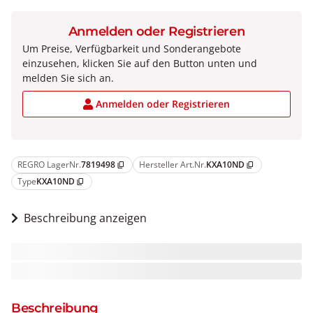
Anmelden oder Registrieren
Um Preise, Verfügbarkeit und Sonderangebote
einzusehen, klicken Sie auf den Button unten und
melden Sie sich an.
Anmelden oder Registrieren
REGRO LagerNr.
7819498
Hersteller Art.Nr.
KXA10ND
content_copy
content_copy
Type
KXA10ND
content_copy
Beschreibung anzeigen
Beschreibung