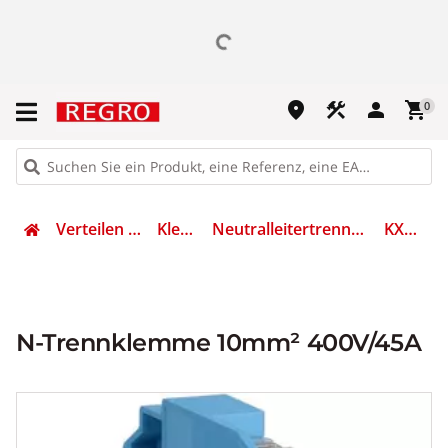
place
construction
person
shopping_cart
0
Verteilen & Sichern
Klemmen
Neutralleitertrenn-Reihenklemme
KXA10ND
N-Trennklemme 10mm² 400V/45A