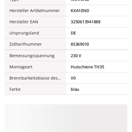
Hersteller Artikelnummer
KXA10ND
Hersteller EAN
3250613941888
Ursprungsland
DE
Zolltarifnummer
85369010
Bemessungsspannung
230 V
Montageart
Hutschiene TH35
Brennbarkeitsklasse des Isolierstoffs nach UL 94
V0
Farbe
blau