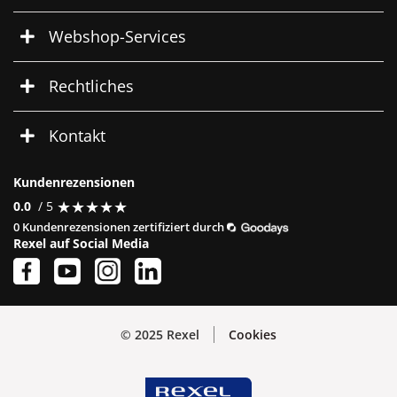
Webshop-Services
Rechtliches
Kontakt
Kundenrezensionen
★
★
★
★
★
★
★
★
★
★
0.0
/ 5
0 Kundenrezensionen zertifiziert durch
Rexel auf Social Media
© 2025 Rexel
Cookies