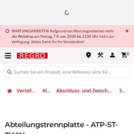
G
×
WARTUNGSARBEITEN: Aufgrund von Wartungsarbeiten steht
info
der Webshop am Freitag, 7.8. von 20:00 bis 23:50 Uhr nicht zur
Verfügung. Vielen Dank für Ihr Verständnis!
place
construction
person
shopping_cart
0
Verteilen & Sichern
Klemmen
Abschluss- und Zwischenplatte für Reihenklemme
3030789
Abteilungstrennplatte - ATP-ST-