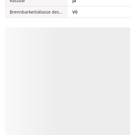
Rastbar
ja
Brennbarkeitsklasse des Isolierstoffs nach UL 94
V0