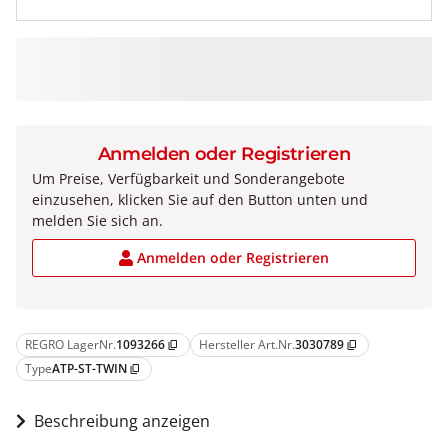
Anmelden oder Registrieren
Um Preise, Verfügbarkeit und Sonderangebote
einzusehen, klicken Sie auf den Button unten und
melden Sie sich an.
Anmelden oder Registrieren
REGRO LagerNr.
1093266
Hersteller Art.Nr.
3030789
content_copy
content_copy
Type
ATP-ST-TWIN
content_copy
Beschreibung anzeigen