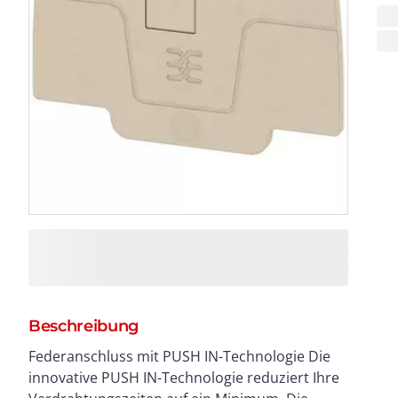
Beschreibung
Federanschluss mit PUSH IN-Technologie Die
Direktstecktechnik gewährleistet bei allen
innovative PUSH IN-Technologie reduziert Ihre
Leiterformen hohe Leiterauszugskräfte und einfache