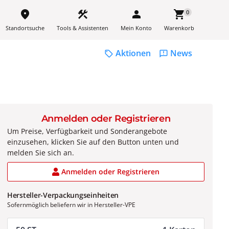
place
construction
person
shopping_cart
0
Standortsuche
Tools & Assistenten
Mein Konto
Warenkorb
Aktionen
News
sell
feedback
Anmelden oder Registrieren
Um Preise, Verfügbarkeit und Sonderangebote
einzusehen, klicken Sie auf den Button unten und
melden Sie sich an.
Anmelden oder Registrieren
Hersteller-Verpackungseinheiten
Sofernmöglich beliefern wir in Hersteller-VPE