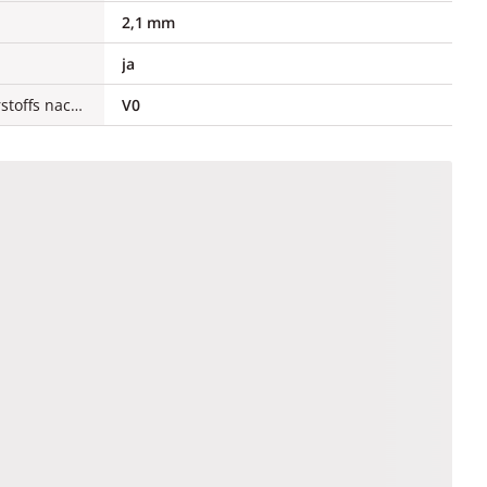
2,1 mm
ja
Brennbarkeitsklasse des Isolierstoffs nach UL 94
V0