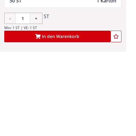
50 ST
1 Karton
ST
-
+
Min: 1 ST | VE: 1 ST
In den Warenkorb