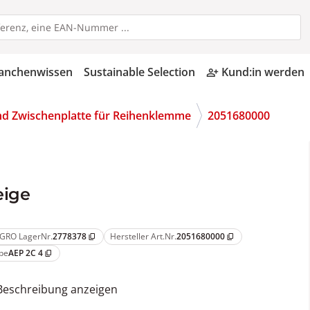
anchenwissen
Sustainable Selection
Kund:in werden
person_add_alt
nd Zwischenplatte für Reihenklemme
2051680000
eige
GRO LagerNr.
2778378
Hersteller Art.Nr.
2051680000
content_copy
content_copy
pe
AEP 2C 4
content_copy
Beschreibung anzeigen