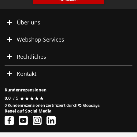
Über uns
Webshop-Services
Rechtliches
Kontakt
Kundenrezensionen
★
★
★
★
★
★
★
★
★
★
0.0
/ 5
0 Kundenrezensionen zertifiziert durch
Rexel auf Social Media