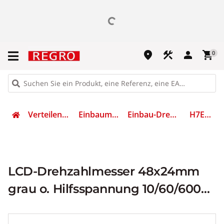
place
construction
person
shopping_cart
0
Verteilen & Sichern
Einbaumessgeräte
Einbau-Drehzahlmesser
H7E 8016D
LCD-Drehzahlmesser 48x24mm
grau o. Hilfsspannung 10/60/600
Impulse/U