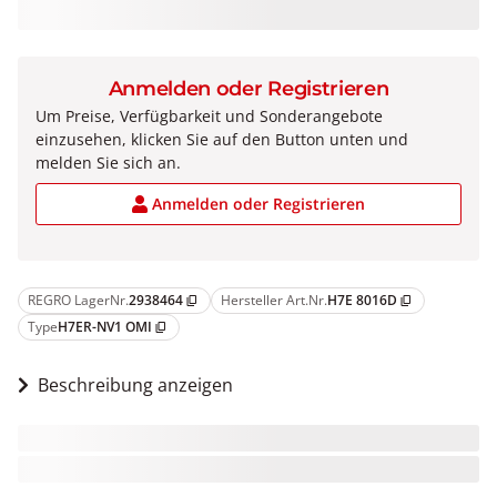
Anmelden oder Registrieren
Um Preise, Verfügbarkeit und Sonderangebote
einzusehen, klicken Sie auf den Button unten und
melden Sie sich an.
Anmelden oder Registrieren
REGRO LagerNr.
2938464
Hersteller Art.Nr.
H7E 8016D
content_copy
content_copy
Type
H7ER-NV1 OMI
content_copy
Beschreibung anzeigen