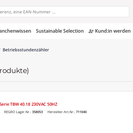
anchenwissen
Sustainable Selection
Kund:in werden
person_add_alt
Betriebsstundenzähler
Produkte)
 Serie TBW 40.18 230VAC 50HZ
REGRO Lager.Nr.:
358053
Hersteller-Art.Nr.:
711040