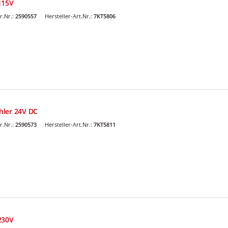
115V
r.Nr.:
2590557
Hersteller-Art.Nr.:
7KT5806
hler 24V DC
r.Nr.:
2590573
Hersteller-Art.Nr.:
7KT5811
230V