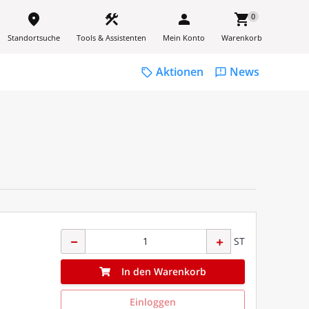
place
construction
person
shopping_cart
0
Standortsuche
Tools & Assistenten
Mein Konto
Warenkorb
Aktionen
News
sell
feedback
ST
In den Warenkorb
Einloggen