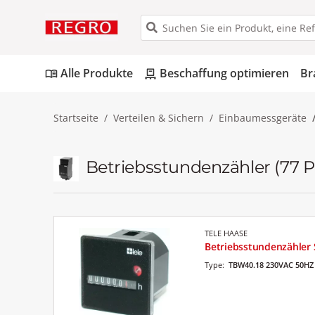
Alle Produkte
Beschaffung optimieren
Br
menu_book
pallet
Startseite
Verteilen & Sichern
Einbaumessgeräte
Betriebsstundenzähler
(77 
TELE HAASE
Betriebsstundenzähler
Type:
TBW40.18 230VAC 50HZ