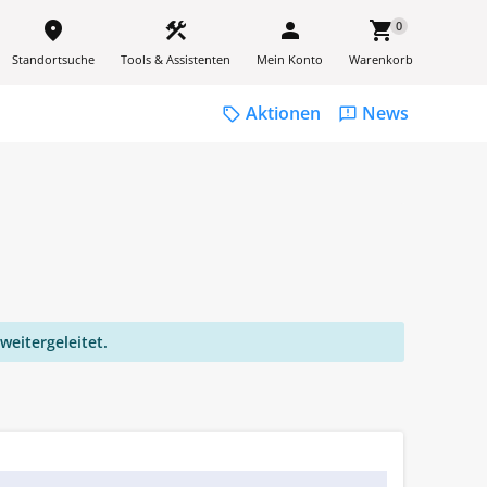
place
construction
person
shopping_cart
0
Standortsuche
Tools & Assistenten
Mein Konto
Warenkorb
Aktionen
News
sell
feedback
weitergeleitet.