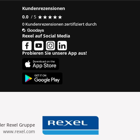
Kundenrezensionen
★
★
★
★
★
★
★
★
★
★
0.0
/ 5
0 Kundenrezensionen zertifiziert durch
Rexel auf Social Media
Probieren Sie unsere App aus!
er Rexel Gruppe
www.rexel.com