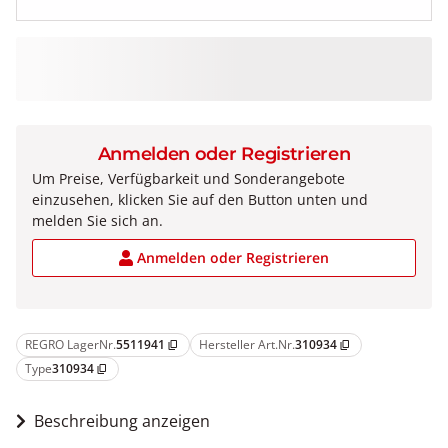
Anmelden oder Registrieren
Um Preise, Verfügbarkeit und Sonderangebote
einzusehen, klicken Sie auf den Button unten und
melden Sie sich an.
Anmelden oder Registrieren
REGRO LagerNr.
5511941
Hersteller Art.Nr.
310934
content_copy
content_copy
Type
310934
content_copy
Beschreibung anzeigen