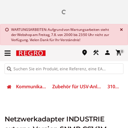
G
×
WARTUNGSARBEITEN: Aufgrund von Wartungsarbeiten steht
info
der Webshop am Freitag, 7.8. von 20:00 bis 23:50 Uhr nicht zur
Verfügung. Vielen Dank für Ihr Verständnis!
place
construction
person
shopping_cart
0
Kommunikation
Zubehör für USV-Anlagen
310934
Netzwerkadapter INDUSTRIE