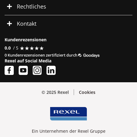
Rechtliches
Kontakt
Kundenrezensionen
★
★
★
★
★
★
★
★
★
★
0.0
/ 5
0 Kundenrezensionen zertifiziert durch
Rexel auf Social Media
© 2025 Rexel
Cookies
Ein Unternehmen der Rexel Gruppe