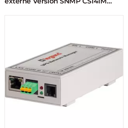
externe Version SNMP CS141M
RS485