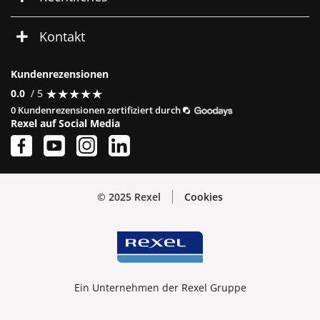
Kontakt
Kundenrezensionen
★
★
★
★
★
★
★
★
★
★
0.0
/ 5
0 Kundenrezensionen zertifiziert durch
Rexel auf Social Media
© 2025 Rexel
Cookies
Ein Unternehmen der Rexel Gruppe