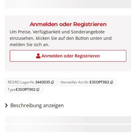
Anmelden oder Registrieren
Um Preise, Verfügbarkeit und Sonderangebote
einzusehen, klicken Sie auf den Button unten und
melden Sie sich an.
Anmelden oder Registrieren
REGRO LagerNr.
3443035
Hersteller Art.Nr.
E3SOPT002
content_copy
content_copy
Type
E3SOPT002
content_copy
Beschreibung anzeigen