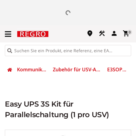
place
construction
person
shopping_cart
0
Kommunikation
Zubehör für USV-Anlagen
E3SOPT002
Easy UPS 3S Kit für
Parallelschaltung (1 pro USV)