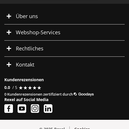
Über uns
Webshop-Services
Rechtliches
Kontakt
Kundenrezensionen
★
★
★
★
★
★
★
★
★
★
0.0
/ 5
0 Kundenrezensionen zertifiziert durch
Rexel auf Social Media