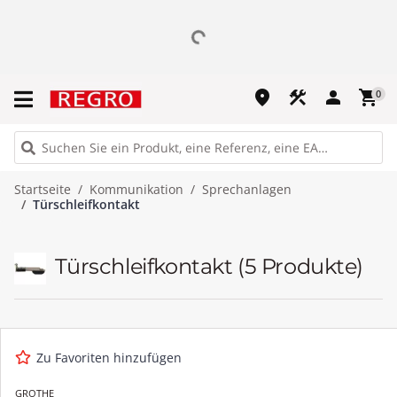
place
construction
person
shopping_cart
0
Startseite
Kommunikation
Sprechanlagen
Türschleifkontakt
Türschleifkontakt
(5 Produkte)
Zu Favoriten hinzufügen
GROTHE