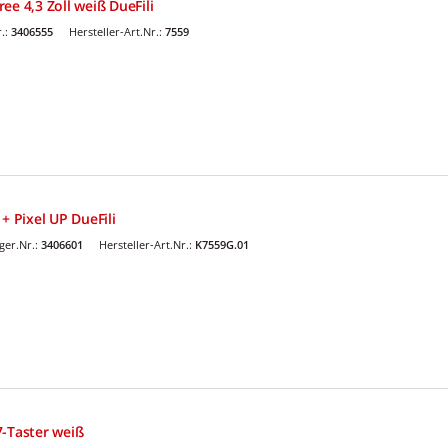
ee 4,3 Zoll weiß DueFili
.:
3406555
Hersteller-Art.Nr.:
7559
+ Pixel UP DueFili
er.Nr.:
3406601
Hersteller-Art.Nr.:
K7559G.01
7-Taster weiß