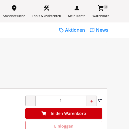
place
construction
person
shopping_cart
0
Standortsuche
Tools & Assistenten
Mein Konto
Warenkorb
Aktionen
News
sell
feedback
ST
In den Warenkorb
Einloggen