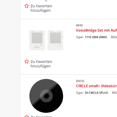
Zu Favoriten
hinzufügen
WHD
VoiceBridge Set mit Au
Type:
1110 2004 20002
REG
Zu Favoriten
hinzufügen
DIVUS
CIRCLE small+ Videotür
Type:
DI-CIRCLE-SPLUS
REG