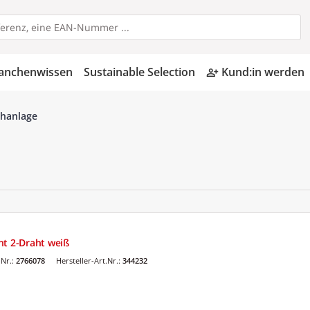
anchenwissen
Sustainable Selection
Kund:in werden
person_add_alt
chanlage
nt 2-Draht weiß
Nr.:
2766078
Hersteller-Art.Nr.:
344232