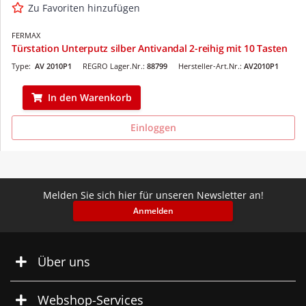
Zu Favoriten hinzufügen
FERMAX
Türstation Unterputz silber Antivandal 2-reihig mit 10 Tasten
Type:
AV 2010P1
REGRO Lager.Nr.:
88799
Hersteller-Art.Nr.:
AV2010P1
In den Warenkorb
Einloggen
Melden Sie sich hier für unseren Newsletter an!
Anmelden
Über uns
Webshop-Services