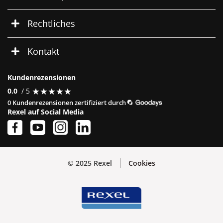
Rechtliches
Kontakt
Kundenrezensionen
★
★
★
★
★
★
★
★
★
★
0.0
/ 5
0 Kundenrezensionen zertifiziert durch
Rexel auf Social Media
© 2025 Rexel
Cookies