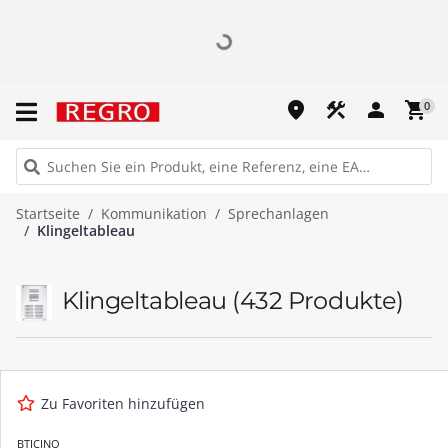
place
construction
person
shopping_cart
0
Startseite
Kommunikation
Sprechanlagen
Klingeltableau
Klingeltableau
(432 Produkte)
Zu Favoriten hinzufügen
BTICINO