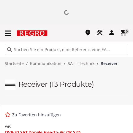
place
construction
person
shopping_cart
0
Startseite
Kommunikation
SAT - Technik
Receiver
Receiver
(13 Produkte)
Zu Favoriten hinzufügen
WISI
DVB-S2 SAT Dongle Free-To-Air OR S2D