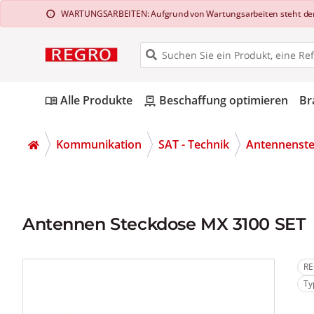
WARTUNGSARBEITEN: Aufgrund von Wartungsarbeiten steht der Web
info
Alle Produkte
Beschaffung optimieren
Br
menu_book
pallet
Kommunikation
SAT - Technik
Antennenst
Antennen Steckdose MX 3100 SET
RE
Ty