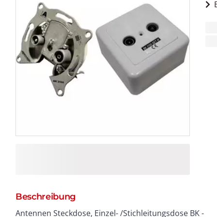
Beschreibung
Antennen Steckdose, Einzel- /Stichleitungsdose BK -
>, 80 dB 470 - 1000 MHz >, 75 dB 1000 - 2400 MHz >, 55