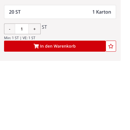
20 ST
1 Karton
ST
-
+
Min: 1 ST | VE: 1 ST
In den Warenkorb