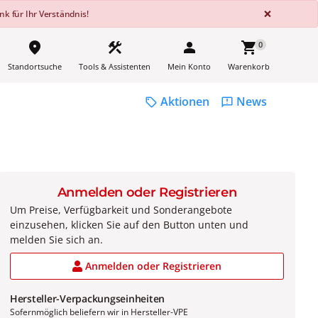
GLOBA
×
k für Ihr Verständnis!
place
construction
person
shopping_cart
0
Standortsuche
Tools & Assistenten
Mein Konto
Warenkorb
Aktionen
News
sell
feedback
Anmelden oder Registrieren
Um Preise, Verfügbarkeit und Sonderangebote
einzusehen, klicken Sie auf den Button unten und
melden Sie sich an.
Anmelden oder Registrieren
Hersteller-Verpackungseinheiten
Sofernmöglich beliefern wir in Hersteller-VPE