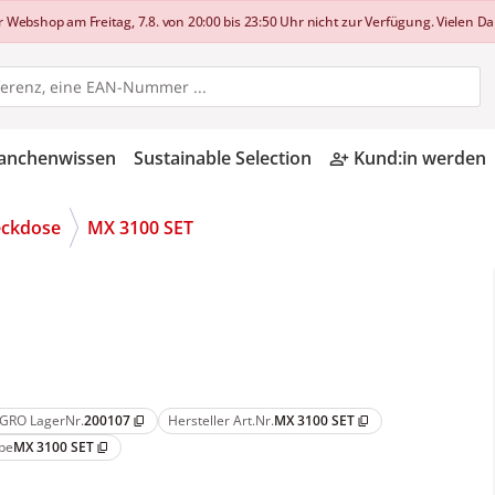
shop am Freitag, 7.8. von 20:00 bis 23:50 Uhr nicht zur Verfügung. Vielen Dan
anchenwissen
Sustainable Selection
Kund:in werden
person_add_alt
eckdose
MX 3100 SET
GRO LagerNr.
200107
Hersteller Art.Nr.
MX 3100 SET
content_copy
content_copy
pe
MX 3100 SET
content_copy