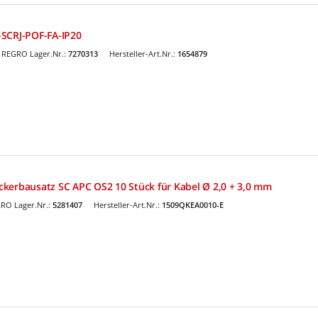
-SCRJ-POF-FA-IP20
REGRO Lager.Nr.:
7270313
Hersteller-Art.Nr.:
1654879
kerbausatz SC APC OS2 10 Stück für Kabel Ø 2,0 + 3,0 mm
RO Lager.Nr.:
5281407
Hersteller-Art.Nr.:
1509QKEA0010-E