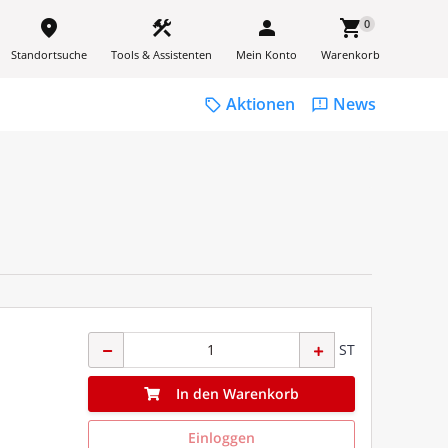
place
construction
person
shopping_cart
0
Standortsuche
Tools & Assistenten
Mein Konto
Warenkorb
Aktionen
News
sell
feedback
ST
In den Warenkorb
Einloggen