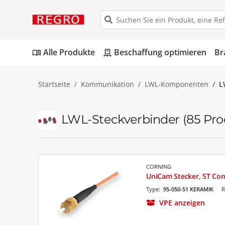
Alle Produkte
Beschaffung optimieren
Br
menu_book
pallet
Startseite
Kommunikation
LWL-Komponenten
L
LWL-Steckverbinder
(85 Pro
CORNING
UniCam Stecker, ST Co
Type:
95-050-51 KERAMIK
R
VPE anzeigen