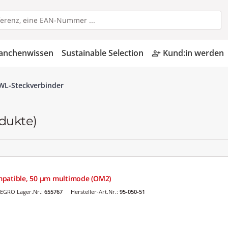
anchenwissen
Sustainable Selection
Kund:in werden
person_add_alt
WL-Steckverbinder
dukte)
mpatible, 50 µm multimode (OM2)
EGRO Lager.Nr.:
655767
Hersteller-Art.Nr.:
95-050-51