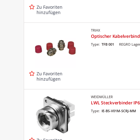
Zu Favoriten
hinzufügen
TRIAX
Optischer Kabelverbind
Type:
TFB 001
REGRO Lager
Zu Favoriten
hinzufügen
WEIDMÜLLER
LWL Steckverbinder IP6
Type:
IE-BS-V01M-SCRJ-MM