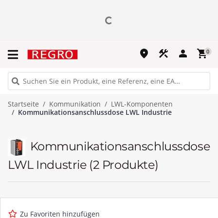
place
construction
person
shopping_cart
0
Startseite
Kommunikation
LWL-Komponenten
Kommunikationsanschlussdose LWL Industrie
Kommunikationsanschlussdose
LWL Industrie
(2 Produkte)
Zu Favoriten hinzufügen