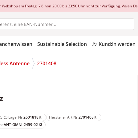
shop am Freitag, 7.8. von 20:00 bis 23:50 Uhr nicht zur Verfügung. Vielen Dan
anchenwissen
Sustainable Selection
Kund:in werden
person_add_alt
less Antenne
2701408
z
GRO LagerNr.
2601818
Hersteller Art.Nr.
2701408
content_copy
content_copy
pe
ANT-OMNI-2459-02
content_copy