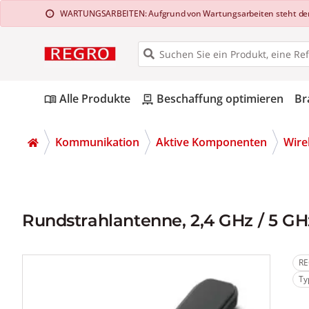
WARTUNGSARBEITEN: Aufgrund von Wartungsarbeiten steht der Web
info
Alle Produkte
Beschaffung optimieren
Br
menu_book
pallet
Kommunikation
Aktive Komponenten
Wire
Rundstrahlantenne, 2,4 GHz / 5 GH
RE
Ty