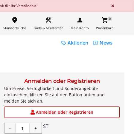
GLOBA
×
k für Ihr Verständnis!
place
construction
person
shopping_cart
0
Standortsuche
Tools & Assistenten
Mein Konto
Warenkorb
Aktionen
News
sell
feedback
Anmelden oder Registrieren
Um Preise, Verfügbarkeit und Sonderangebote
einzusehen, klicken Sie auf den Button unten und
melden Sie sich an.
Anmelden oder Registrieren
ST
-
+