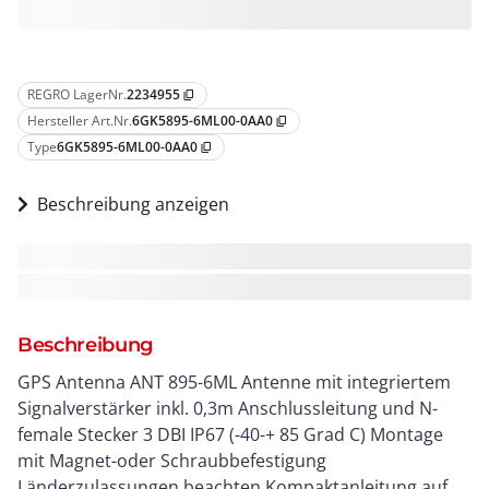
REGRO LagerNr.
2234955
content_copy
Hersteller Art.Nr.
6GK5895-6ML00-0AA0
content_copy
Type
6GK5895-6ML00-0AA0
content_copy
Beschreibung anzeigen
Beschreibung
GPS Antenna ANT 895-6ML Antenne mit integriertem
Signalverstärker inkl. 0,3m Anschlussleitung und N-
female Stecker 3 DBI IP67 (-40-+ 85 Grad C) Montage
mit Magnet-oder Schraubbefestigung
Länderzulassungen beachten Kompaktanleitung auf