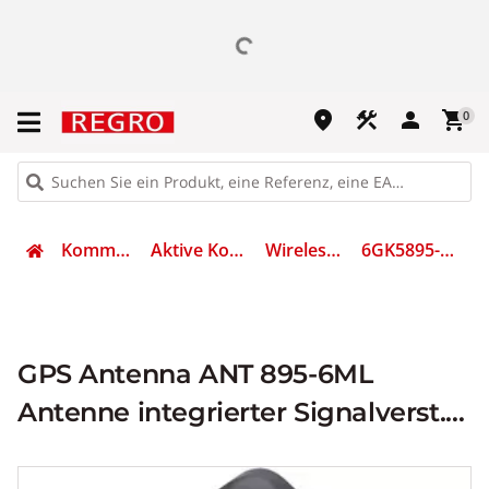
place
construction
person
shopping_cart
0
Kommunikation
Aktive Komponenten
Wireless Antenne
6GK5895-6ML00-0AA0
GPS Antenna ANT 895-6ML
Antenne integrierter Signalverst.
0,3m Kabel