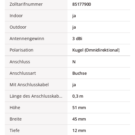
Zolltarifnummer
85177900
Indoor
ja
Outdoor
ja
Antennengewinn
3 dBi
Polarisation
Kugel (Omnidirektional)
Anschluss
N
Anschlussart
Buchse
Mit Anschlusskabel
ja
Länge des Anschlusskabels
0,3 m
Höhe
51 mm
Breite
45 mm
Tiefe
12 mm