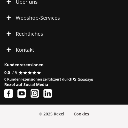
Über uns
Webshop-Services
Rechtliches
Kontakt
Kundenrezensionen
★
★
★
★
★
★
★
★
★
★
0.0
/ 5
0 Kundenrezensionen zertifiziert durch
Rexel auf Social Media
© 2025 Rexel
Cookies