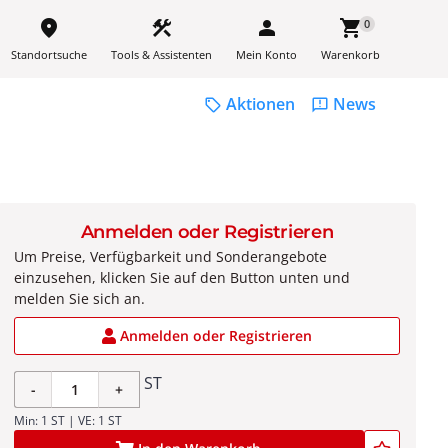
place
construction
person
shopping_cart
0
Standortsuche
Tools & Assistenten
Mein Konto
Warenkorb
Aktionen
News
sell
feedback
Anmelden oder Registrieren
Um Preise, Verfügbarkeit und Sonderangebote
einzusehen, klicken Sie auf den Button unten und
melden Sie sich an.
Anmelden oder Registrieren
ST
-
+
Min: 1 ST | VE: 1 ST