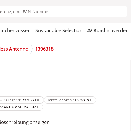
anchenwissen
Sustainable Selection
Kund:in werden
person_add_alt
less Antenne
1396318
GRO LagerNr.
7520271
Hersteller Art.Nr.
1396318
content_copy
content_copy
pe
ANT-OMNI-0671-02
content_copy
Beschreibung anzeigen