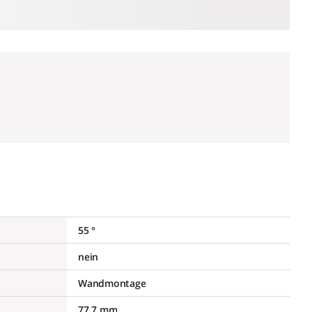
55 °
nein
Wandmontage
77,7 mm