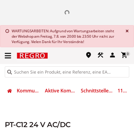
G
×
WARTUNGSARBEITEN: Aufgrund von Wartungsarbeiten steht
info
der Webshop am Freitag, 7.8. von 20:00 bis 23:50 Uhr nicht zur
Verfügung. Vielen Dank für Ihr Verständnis!
place
construction
person
shopping_cart
0
Kommunikation
Aktive Komponenten
Schnittstellenwandler
110501
PT-C12 24 V AC/DC