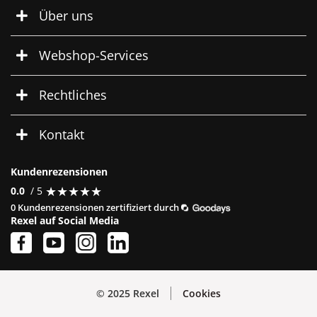
Über uns
Webshop-Services
Rechtliches
Kontakt
Kundenrezensionen
★
★
★
★
★
★
★
★
★
★
0.0
/ 5
0 Kundenrezensionen zertifiziert durch
Rexel auf Social Media
© 2025 Rexel
Cookies