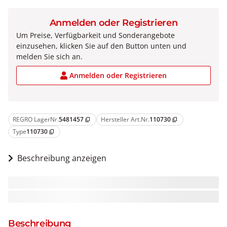
Anmelden oder Registrieren
Um Preise, Verfügbarkeit und Sonderangebote
einzusehen, klicken Sie auf den Button unten und
melden Sie sich an.
Anmelden oder Registrieren
REGRO LagerNr.
5481457
Hersteller Art.Nr.
110730
content_copy
content_copy
Type
110730
content_copy
Beschreibung anzeigen
Beschreibung