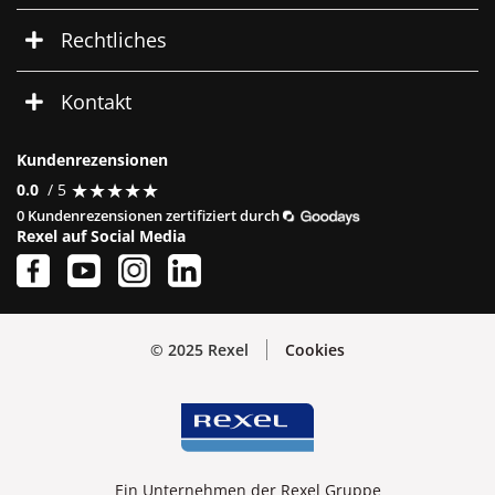
Rechtliches
Kontakt
Kundenrezensionen
★
★
★
★
★
★
★
★
★
★
0.0
/ 5
0 Kundenrezensionen zertifiziert durch
Rexel auf Social Media
© 2025 Rexel
Cookies
Ein Unternehmen der Rexel Gruppe