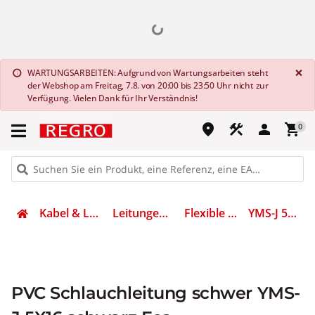
G
×
WARTUNGSARBEITEN: Aufgrund von Wartungsarbeiten steht
info
der Webshop am Freitag, 7.8. von 20:00 bis 23:50 Uhr nicht zur
Verfügung. Vielen Dank für Ihr Verständnis!
place
construction
person
shopping_cart
0
Kabel & Leitungen
Leitungen flexibel
Flexible Leitung
YMS-J 5X16 SW
PVC Schlauchleitung schwer YMS-