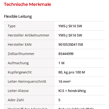
Technische Merkmale
Flexible Leitung
Type
YMS-J 5X16 SW
Hersteller Artikelnummer
YMS-J 5X16 SW
Hersteller EAN
9010535041158
Zolltarifnummer
85444999
Aufmachung
1 M
Kupfergewicht
80, kg pro 100 M
Leiter-Nennquerschnitt
16 mm²
Leiter-Klasse
Kl.5 = feindrähtig
Ader-Zahl
5