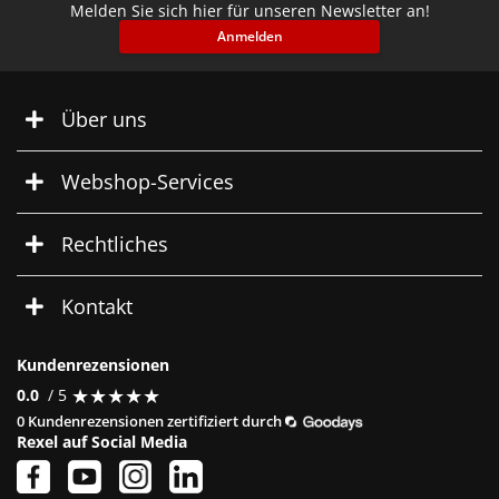
Melden Sie sich hier für unseren Newsletter an!
Anmelden
Über uns
Webshop-Services
Rechtliches
Kontakt
Kundenrezensionen
★
★
★
★
★
★
★
★
★
★
0.0
/ 5
0 Kundenrezensionen zertifiziert durch
Rexel auf Social Media