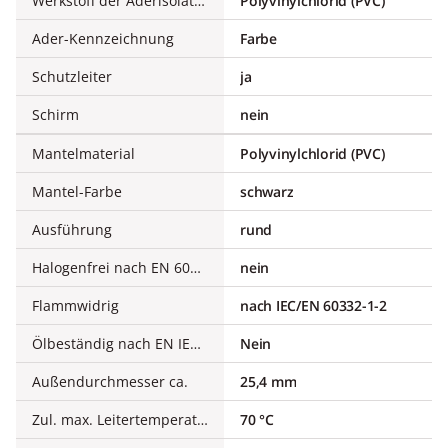
Werkstoff der Aderisolation
Polyvinylchlorid (PVC)
Ader-Kennzeichnung
Farbe
Schutzleiter
ja
Schirm
nein
Mantelmaterial
Polyvinylchlorid (PVC)
Mantel-Farbe
schwarz
Ausführung
rund
Halogenfrei nach EN 60754-1/2
nein
Flammwidrig
nach IEC/EN 60332-1-2
Ölbeständig nach EN IEC 60811-404
Nein
Außendurchmesser ca.
25,4 mm
Zul. max. Leitertemperatur
70 °C