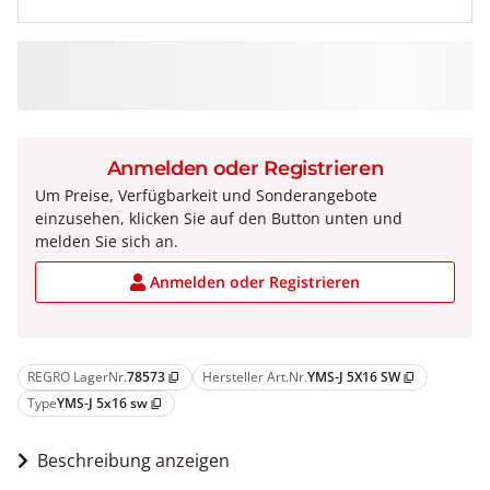
Anmelden oder Registrieren
Um Preise, Verfügbarkeit und Sonderangebote
einzusehen, klicken Sie auf den Button unten und
melden Sie sich an.
Anmelden oder Registrieren
REGRO LagerNr.
78573
Hersteller Art.Nr.
YMS-J 5X16 SW
content_copy
content_copy
Type
YMS-J 5x16 sw
content_copy
Beschreibung anzeigen