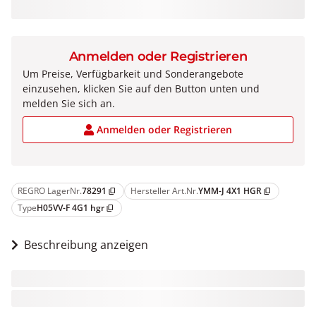
Anmelden oder Registrieren
Um Preise, Verfügbarkeit und Sonderangebote
einzusehen, klicken Sie auf den Button unten und
melden Sie sich an.
Anmelden oder Registrieren
REGRO LagerNr.
78291
Hersteller Art.Nr.
YMM-J 4X1 HGR
content_copy
content_copy
Type
H05VV-F 4G1 hgr
content_copy
Beschreibung anzeigen