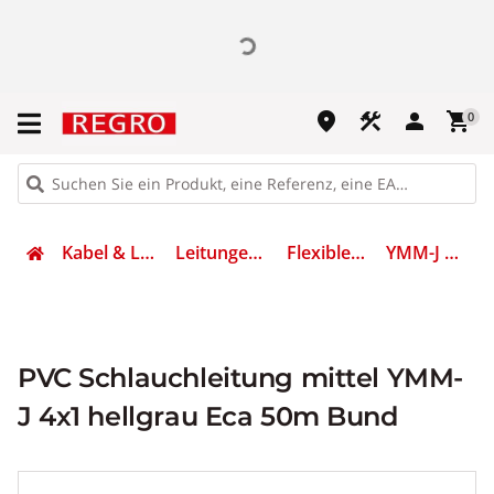
place
construction
person
shopping_cart
0
Kabel & Leitungen
Leitungen flexibel
Flexible Leitung
YMM-J 4X1 HGR
PVC Schlauchleitung mittel YMM-
J 4x1 hellgrau Eca 50m Bund