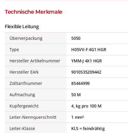
Technische Merkmale
Flexible Leitung
Überverpackung
5050
Type
H05VV-F 4G1 HGR
Hersteller Artikelnummer
YMM-J 4X1 HGR
Hersteller EAN
9010535209442
Zolltarifnummer
85444999
Aufmachung
50 M
Kupfergewicht
4, kg pro 100 M
Leiter-Nennquerschnitt
1 mm²
Leiter-Klasse
Kl.5 = feindrähtig