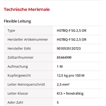
Technische Merkmale
Flexible Leitung
Type
H07BQ-F 5G 2,5 OR
Hersteller Artikelnummer
H07BQ-F 5G 2,5 OR
Hersteller EAN
9010535120723
Zolltarifnummer
85444999
Aufmachung
1 M
Kupfergewicht
12,5 kg pro 100 M
Leiter-Nennquerschnitt
2,5 mm²
Leiter-Klasse
Kl.5 = feindrähtig
Ader-Zahl
5