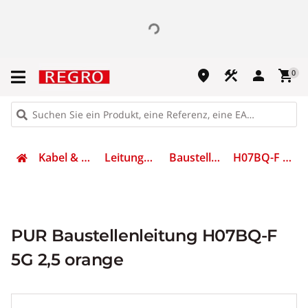
place
construction
person
shopping_cart
0
Kabel & Leitungen
Leitungen flexibel
Baustellenleitung
H07BQ-F 5G 2,5 OR
PUR Baustellenleitung H07BQ-F
5G 2,5 orange