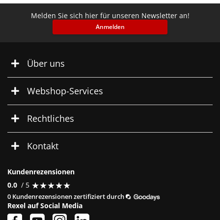
Melden Sie sich hier für unseren Newsletter an!
Anmelden
Über uns
Webshop-Services
Rechtliches
Kontakt
Kundenrezensionen
★
★
★
★
★
★
★
★
★
★
0.0
/ 5
0 Kundenrezensionen zertifiziert durch
Rexel auf Social Media