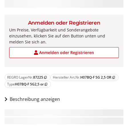
Anmelden oder Registrieren
Um Preise, Verfügbarkeit und Sonderangebote
einzusehen, klicken Sie auf den Button unten und
melden Sie sich an.
Anmelden oder Registrieren
REGRO LagerNr.
87225
Hersteller Art.Nr.
H07BQ-F 5G 2,5 OR
content_copy
content_copy
Type
H07BQ-F 5G2,5 or
content_copy
Beschreibung anzeigen