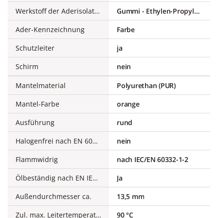
Werkstoff der Aderisolation
Gummi - Ethylen-Propylen-Kautschuk (EPR)
Ader-Kennzeichnung
Farbe
Schutzleiter
ja
Schirm
nein
Mantelmaterial
Polyurethan (PUR)
Mantel-Farbe
orange
Ausführung
rund
Halogenfrei nach EN 60754-1/2
nein
Flammwidrig
nach IEC/EN 60332-1-2
Ölbeständig nach EN IEC 60811-404
Ja
Außendurchmesser ca.
13,5 mm
Zul. max. Leitertemperatur
90 °C