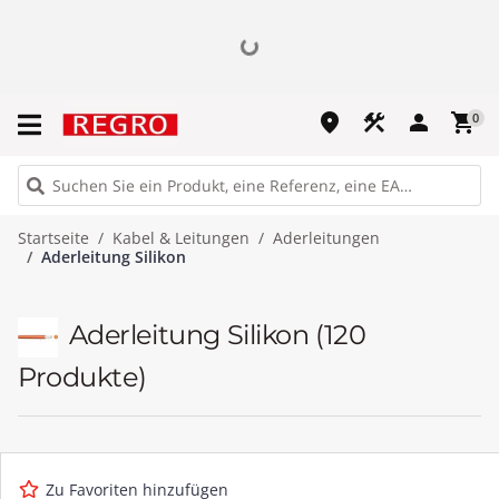
place
construction
person
shopping_cart
0
Startseite
Kabel & Leitungen
Aderleitungen
Aderleitung Silikon
Aderleitung Silikon
(120
Produkte)
Zu Favoriten hinzufügen