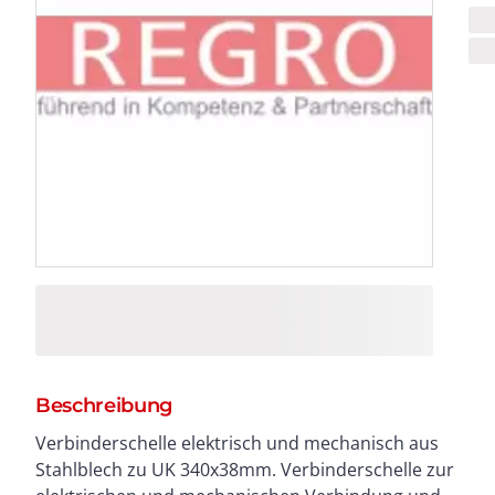
Beschreibung
Verbinderschelle elektrisch und mechanisch aus
Montage von estrichüberdeckten Unterflur-
Stahlblech zu UK 340x38mm. Verbinderschelle zur
Installationskanälen nach DIN EN 50085-1 und DIN EN