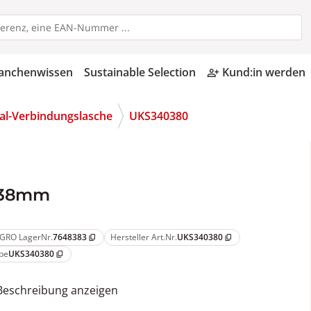
anchenwissen
Sustainable Selection
Kund:in werden
person_add_alt
al-Verbindungslasche
UKS340380
0x38mm
GRO LagerNr.
7648383
Hersteller Art.Nr.
UKS340380
content_copy
content_copy
pe
UKS340380
content_copy
Beschreibung anzeigen