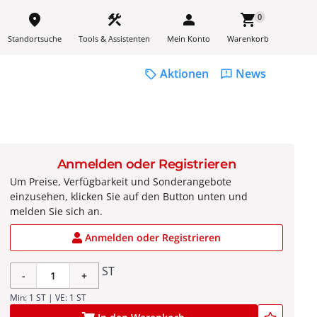
place
construction
person
shopping_cart
0
Standortsuche
Tools & Assistenten
Mein Konto
Warenkorb
Aktionen
News
sell
feedback
Anmelden oder Registrieren
Um Preise, Verfügbarkeit und Sonderangebote
einzusehen, klicken Sie auf den Button unten und
melden Sie sich an.
Anmelden oder Registrieren
ST
-
+
Min: 1 ST | VE: 1 ST