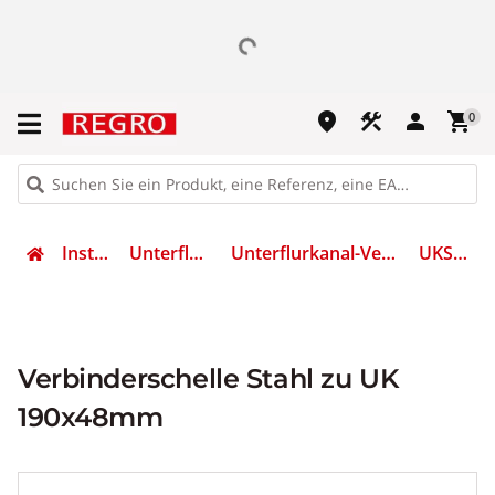
place
construction
person
shopping_cart
0
Installation
Unterflursysteme
Unterflurkanal-Verbindungslasche
UKS190480
Verbinderschelle Stahl zu UK
190x48mm