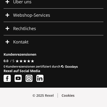
Über uns
Webshop-Services
Rechtliches
Kontakt
Kundenrezensionen
★
★
★
★
★
★
★
★
★
★
0.0
/ 5
0 Kundenrezensionen zertifiziert durch
Rexel auf Social Media
© 2025 Rexel
Cookies