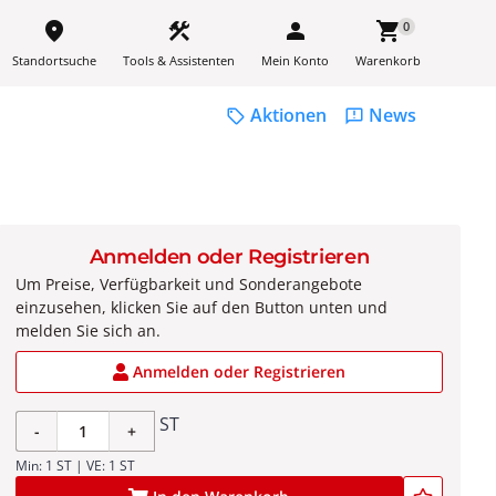
place
construction
person
shopping_cart
0
Standortsuche
Tools & Assistenten
Mein Konto
Warenkorb
Aktionen
News
sell
feedback
Anmelden oder Registrieren
Um Preise, Verfügbarkeit und Sonderangebote
einzusehen, klicken Sie auf den Button unten und
melden Sie sich an.
Anmelden oder Registrieren
ST
-
+
Min: 1 ST | VE: 1 ST