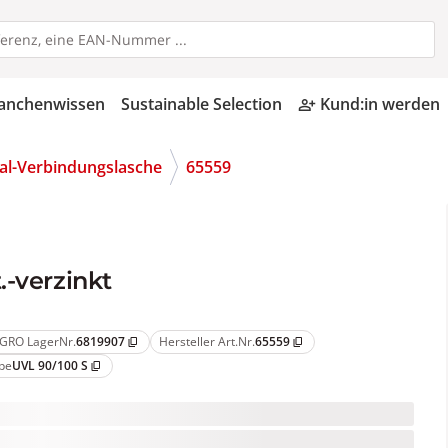
anchenwissen
Sustainable Selection
Kund:in werden
person_add_alt
al-Verbindungslasche
65559
.-verzinkt
GRO LagerNr.
6819907
Hersteller Art.Nr.
65559
content_copy
content_copy
pe
UVL 90/100 S
content_copy