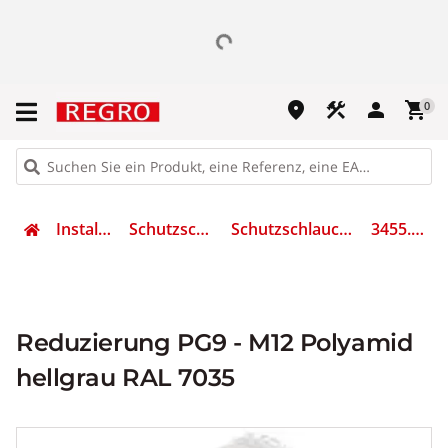
place
construction
person
shopping_cart
0
Installation
Schutzschläuche
Schutzschlauchadapter
3455.09.12
Reduzierung PG9 - M12 Polyamid
hellgrau RAL 7035