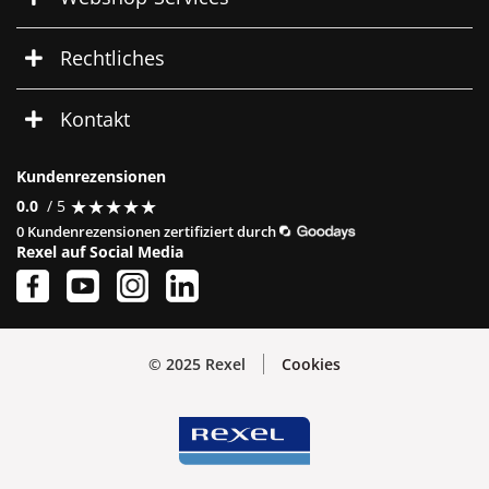
Rechtliches
Kontakt
Kundenrezensionen
★
★
★
★
★
★
★
★
★
★
0.0
/ 5
0 Kundenrezensionen zertifiziert durch
Rexel auf Social Media
© 2025 Rexel
Cookies