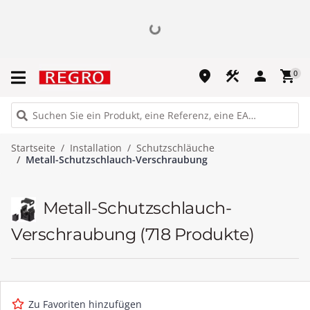
place
construction
person
shopping_cart
0
Startseite
Installation
Schutzschläuche
Metall-Schutzschlauch-Verschraubung
Metall-Schutzschlauch-
Verschraubung
(718 Produkte)
Zu Favoriten hinzufügen