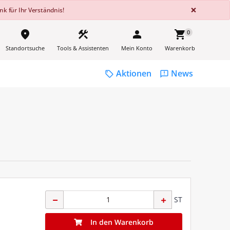
GLOBA
×
k für Ihr Verständnis!
place
construction
person
shopping_cart
0
Standortsuche
Tools & Assistenten
Mein Konto
Warenkorb
Aktionen
News
sell
feedback
ST
In den Warenkorb