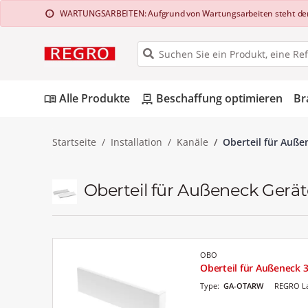
WARTUNGSARBEITEN: Aufgrund von Wartungsarbeiten steht der Web
info
Alle Produkte
Beschaffung optimieren
Br
menu_book
pallet
Startseite
Installation
Kanäle
Oberteil für Auß
Oberteil für Außeneck Gerä
OBO
Oberteil für Außeneck
Type:
GA-OTARW
REGRO La