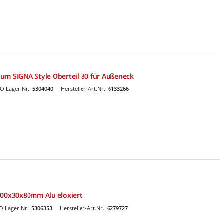
um SIGNA Style Oberteil 80 für Außeneck
O Lager.Nr.:
5304040
Hersteller-Art.Nr.:
6133266
300x30x80mm Alu eloxiert
 Lager.Nr.:
5306353
Hersteller-Art.Nr.:
6279727