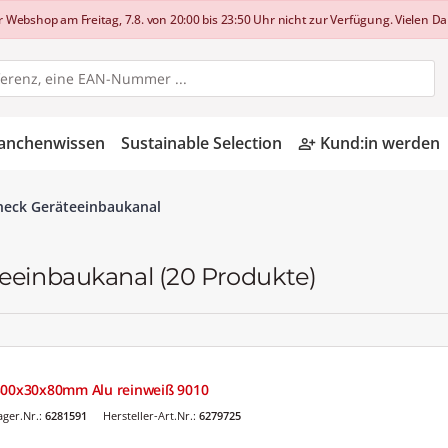
shop am Freitag, 7.8. von 20:00 bis 23:50 Uhr nicht zur Verfügung. Vielen Dan
anchenwissen
Sustainable Selection
Kund:in werden
person_add_alt
eneck Geräteeinbaukanal
teeinbaukanal
(20 Produkte)
 300x30x80mm Alu reinweiß 9010
ger.Nr.:
6281591
Hersteller-Art.Nr.:
6279725