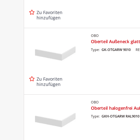
Zu Favoriten
hinzufügen
OBO
Oberteil Außeneck glat
Type:
GK-OTGARW 9010
RE
Zu Favoriten
hinzufügen
OBO
Oberteil halogenfrei Au
Type:
GKH-OTGARW RAL9010