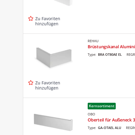
Zu Favoriten
hinzufügen
REHAU
Brüstungskanal Alumini
Type:
BRA OT80AE EL
REGR
Zu Favoriten
hinzufügen
Kernsortiment
OBO
Oberteil für Außeneck 
Type:
GA-OTAEL ALU
REGRO