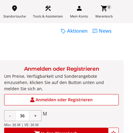
place
construction
person
shopping_cart
0
Standortsuche
Tools & Assistenten
Mein Konto
Warenkorb
Aktionen
News
sell
feedback
Anmelden oder Registrieren
Um Preise, Verfügbarkeit und Sonderangebote
einzusehen, klicken Sie auf den Button unten und
melden Sie sich an.
Anmelden oder Registrieren
M
-
+
Min: 36 M | VE: 36 M