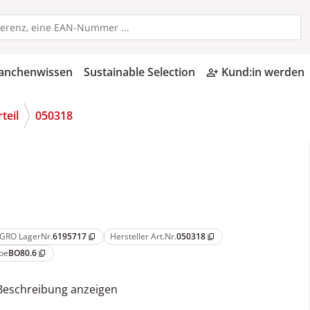
anchenwissen
Sustainable Selection
Kund:in werden
person_add_alt
teil
050318
GRO LagerNr.
6195717
Hersteller Art.Nr.
050318
content_copy
content_copy
pe
BO80.6
content_copy
Beschreibung anzeigen