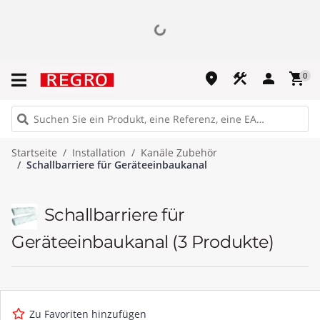
place
construction
person
shopping_cart
0
Startseite
Installation
Kanäle Zubehör
Schallbarriere für Geräteeinbaukanal
Schallbarriere für
Geräteeinbaukanal
(3 Produkte)
Zu Favoriten hinzufügen