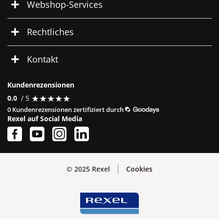
Webshop-Services
Rechtliches
Kontakt
Kundenrezensionen
★
★
★
★
★
★
★
★
★
★
0.0
/ 5
0 Kundenrezensionen zertifiziert durch
Rexel auf Social Media
© 2025 Rexel
Cookies