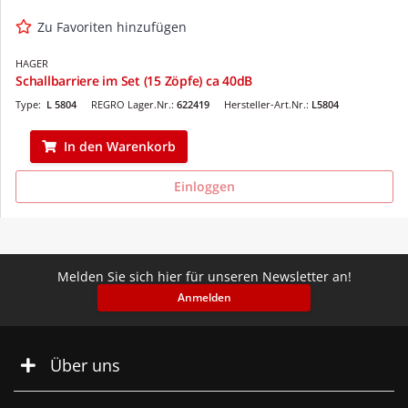
Zu Favoriten hinzufügen
HAGER
Schallbarriere im Set (15 Zöpfe) ca 40dB
Type:
L 5804
REGRO Lager.Nr.:
622419
Hersteller-Art.Nr.:
L5804
In den Warenkorb
Einloggen
Melden Sie sich hier für unseren Newsletter an!
Anmelden
Über uns