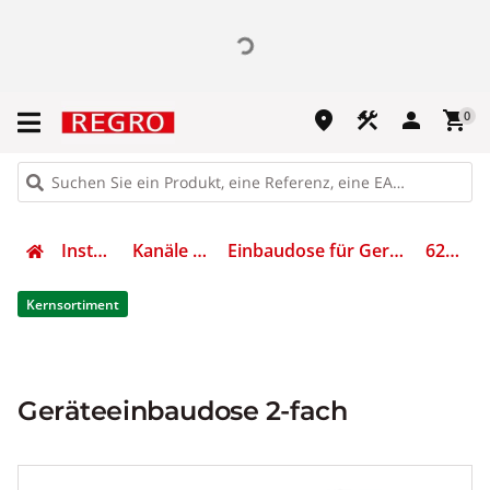
place
construction
person
shopping_cart
0
Installation
Kanäle Zubehör
Einbaudose für Geräteeinbaukanal
6288608
Kernsortiment
Geräteeinbaudose 2-fach