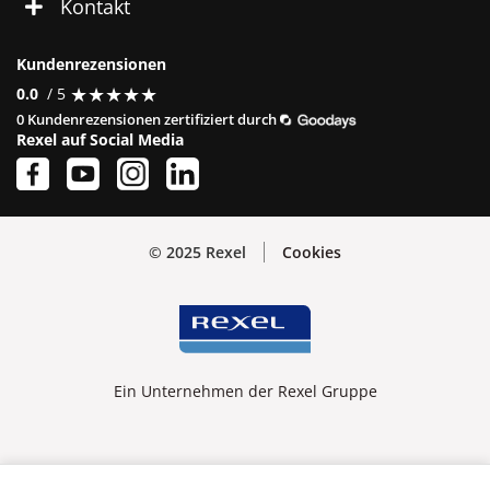
Kontakt
Kundenrezensionen
★
★
★
★
★
★
★
★
★
★
0.0
/ 5
0 Kundenrezensionen zertifiziert durch
Rexel auf Social Media
© 2025 Rexel
Cookies
Ein Unternehmen der Rexel Gruppe