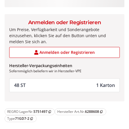
Anmelden oder Registrieren
Um Preise, Verfügbarkeit und Sonderangebote
einzusehen, klicken Sie auf den Button unten und
melden Sie sich an.
Anmelden oder Registrieren
Hersteller-Verpackungseinheiten
Sofernmöglich beliefern wir in Hersteller-VPE
48 ST
1 Karton
REGRO LagerNr.
5751497
Hersteller Art.Nr.
6288608
content_copy
content_copy
Type
71GD7-2
content_copy