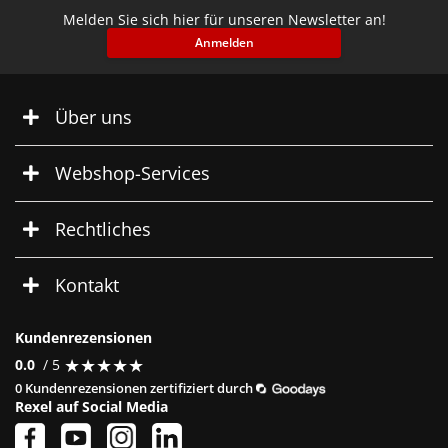
Melden Sie sich hier für unseren Newsletter an!
Anmelden
Über uns
Webshop-Services
Rechtliches
Kontakt
Kundenrezensionen
★
★
★
★
★
★
★
★
★
★
0.0
/ 5
0 Kundenrezensionen zertifiziert durch
Rexel auf Social Media