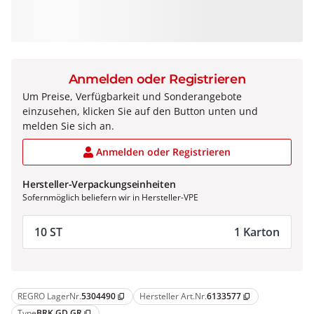
Anmelden oder Registrieren
Um Preise, Verfügbarkeit und Sonderangebote
einzusehen, klicken Sie auf den Button unten und
melden Sie sich an.
Anmelden oder Registrieren
Hersteller-Verpackungseinheiten
Sofernmöglich beliefern wir in Hersteller-VPE
10 ST
1 Karton
REGRO LagerNr.
5304490
Hersteller Art.Nr.
6133577
content_copy
content_copy
Type
BRK GD GR
content_copy