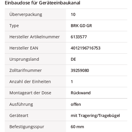
Einbaudose für Geräteeinbaukanal
Überverpackung
10
Type
BRK GD GR
Hersteller Artikelnummer
6133577
Hersteller EAN
4012196716753
Ursprungsland
DE
Zolltarifnummer
39259080
Anzahl der Einheiten
1
Montageart der Dose
Rückwand
Ausführung
offen
Geräteart
mit Tragering/Tragebügel
Befestigungsspur
60 mm