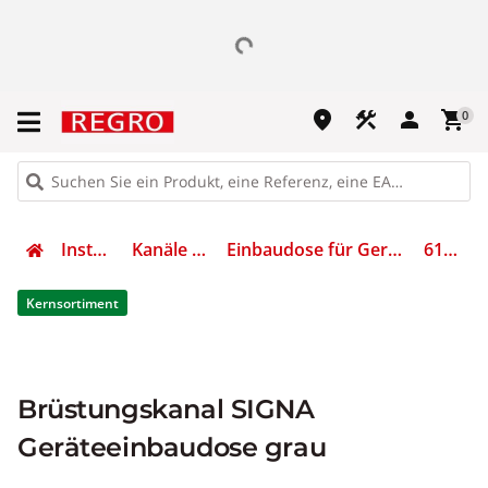
place
construction
person
shopping_cart
0
Installation
Kanäle Zubehör
Einbaudose für Geräteeinbaukanal
6133577
Kernsortiment
Brüstungskanal SIGNA
Geräteeinbaudose grau