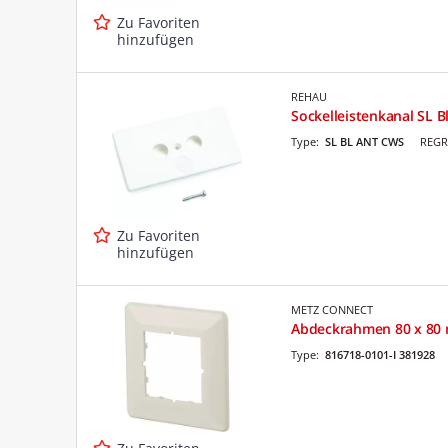
Zu Favoriten
hinzufügen
REHAU
Sockelleistenkanal SL 
Type:
SL BL ANT CWS
REGR
Zu Favoriten
hinzufügen
METZ CONNECT
Abdeckrahmen 80 x 80 
Type:
816718-0101-I 381928