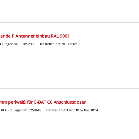
Blende f. Antenneneinbau RAL 9001
O Lager.Nr.:
5301203
Hersteller-Art.Nr.:
6132195
mm perlweiß für E-DAT C6 Anschlussdosen
REGRO Lager.Nr.:
250449
Hersteller-Art.Nr.:
816718-0101-I