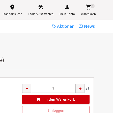
place
construction
person
shopping_cart
0
Standortsuche
Tools & Assistenten
Mein Konto
Warenkorb
Aktionen
News
sell
feedback
e)
ST
In den Warenkorb
Einloggen