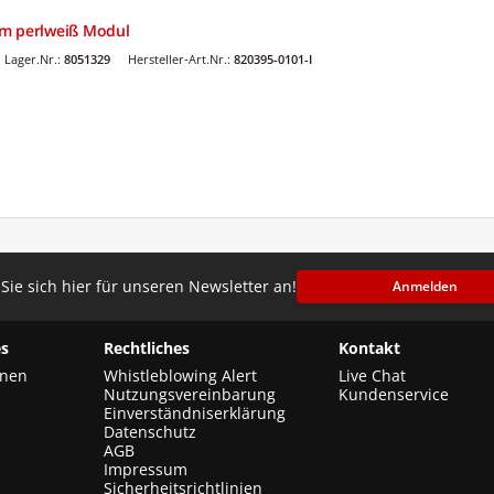
mm perlweiß Modul
Lager.Nr.:
8051329
Hersteller-Art.Nr.:
820395-0101-I
Sie sich hier für unseren Newsletter an!
Anmelden
s
Rechtliches
Kontakt
onen
Whistleblowing Alert
Live Chat
Nutzungsvereinbarung
Kundenservice
Einverständniserklärung
Datenschutz
AGB
Impressum
Sicherheitsrichtlinien