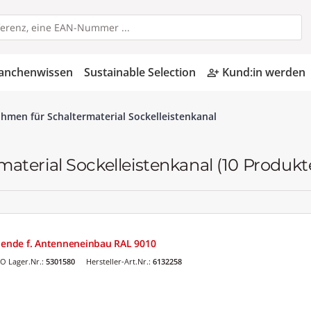
anchenwissen
Sustainable Selection
Kund:in werden
person_add_alt
hmen für Schaltermaterial Sockelleistenkanal
aterial Sockelleistenkanal
(10 Produkt
Blende f. Antenneneinbau RAL 9010
O Lager.Nr.:
5301580
Hersteller-Art.Nr.:
6132258