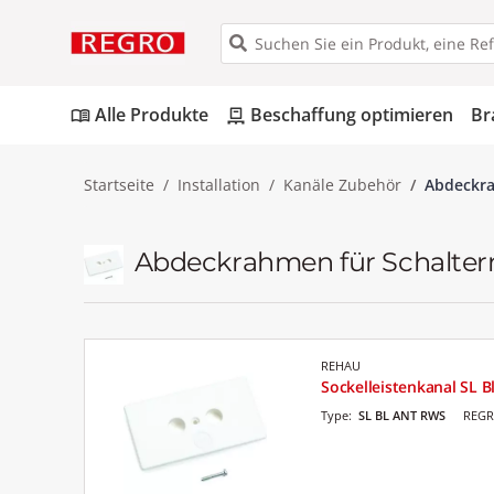
Alle Produkte
Beschaffung optimieren
Br
menu_book
pallet
Startseite
Installation
Kanäle Zubehör
Abdeckra
Abdeckrahmen für Schalterm
REHAU
Sockelleistenkanal SL 
Type:
SL BL ANT RWS
REGR