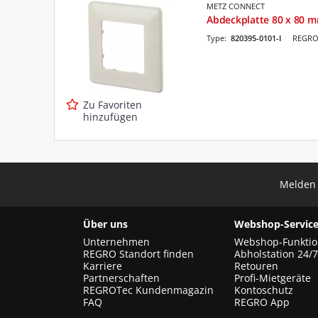
METZ CONNECT
Abdeckplatte 80 x 80 
Type:
820395-0101-I
REGRO 
Zu Favoriten
hinzufügen
Melden 
Über uns
Webshop-Service
Unternehmen
Webshop-Funkti
REGRO Standort finden
Abholstation 24/7
Karriere
Retouren
Partnerschaften
Profi-Mietgeräte
REGROTec Kundenmagazin
Kontoschutz
FAQ
REGRO App