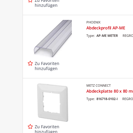
Zu Favoriten
hinzufügen
PHOENIX
Abdeckprofil AP-ME
Type:
AP-ME METER
REGRO
Zu Favoriten
hinzufügen
METZ CONNECT
Abdeckplatte 80 x 80 m
Type:
816718-0102-I
REGRO 
Zu Favoriten
hinzufügen