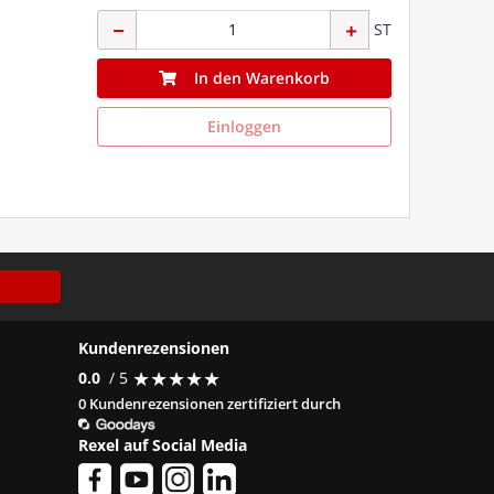
ST
In den Warenkorb
Einloggen
Kundenrezensionen
★
★
★
★
★
★
★
★
★
★
0.0
/ 5
0 Kundenrezensionen zertifiziert durch
Rexel auf Social Media